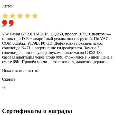
Антон
VW Passat B7 2.0 TSI 2014, DQ250, пробег 167К. Симптом —
О
пинок при D-R + аварийный режим под нагрузкой. По VAG-
П
COM ошибки P179B, P073D. Дефектовка показала износ
з
соленоида N471 + загрязнение гидроагрегата. Замена 3
П
соленоидов, чистка ультразвуком, новое масло G 052 182,
базовая адаптация через group 099. Уложились в 5 дней, цена в
смете 68К. Прошёл месяц — толчков нет, давление держит.
Показать полностью
Скрыть
Сертификаты и награды